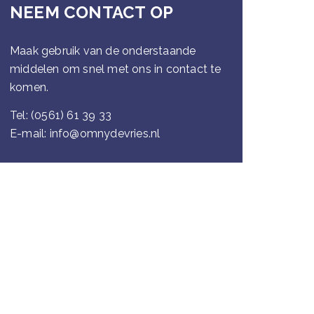
NEEM CONTACT OP
Maak gebruik van de onderstaande
middelen om snel met ons in contact te
komen.
Tel:
(0561) 61 39 33
E-mail:
info@omnydevries.nl